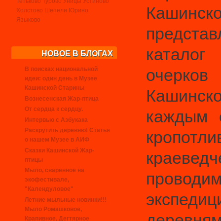
Тетьково
Турово
Уницы
Устиново
Кашинс
Холстово
Шепели
Юрино
Языково
предста
каталог
НОВОЕ В БЛОГАХ
В поисках национальной
очерков
идеи: один день в Музее
Кашинской Старины
Кашинско
Вознесенская Жар-птица
От сердца к сердцу.
каждым 
Интервью с Азбукака
Раскрутить деревню! Статья
кропотли
о нашем Музее в АИФ
Сказки Кашинской Жар-
краеведч
птицы
Мыло, сваренное на
провод
экофестивале,
"Календуловое"
экспе
Летние мыльные новинки!!!
Мыло Ромашковое,
деревням
Крапивное, Дегтярное