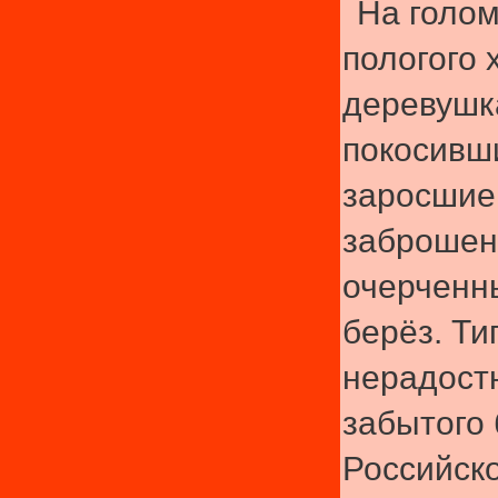
На голом
пологого 
деревушк
покосивш
заросшие
заброшен
очерченн
берёз. Ти
нерадост
забытого 
Российско