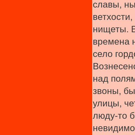
славы, н
ветхости,
нищеты. 
времена 
село горд
Вознесенс
над поля
звоны, бы
улицы, че
люду-то 
невидим