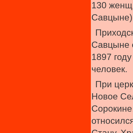
130 женщ
Савцыне)
Приходс
Савцыне 
1897 году
человек.
При церк
Новое Сел
Сорокине
относилс
Стану. Хр