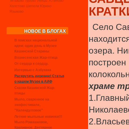
Тетьково
Турово
Уницы
Устиново
Холстово
Шепели
Юрино
КРАТК
Языково
Село Са
НОВОЕ В БЛОГАХ
находится
В поисках национальной
идеи: один день в Музее
озера. Н
Кашинской Старины
Вознесенская Жар-птица
построен 
От сердца к сердцу.
Интервью с Азбукака
колоколь
Раскрутить деревню! Статья
о нашем Музее в АИФ
храме тр
Сказки Кашинской Жар-
птицы
1.Главный
Мыло, сваренное на
экофестивале,
Николаев
"Календуловое"
Летние мыльные новинки!!!
2.Власье
Мыло Ромашковое,
Крапивное, Дегтярное