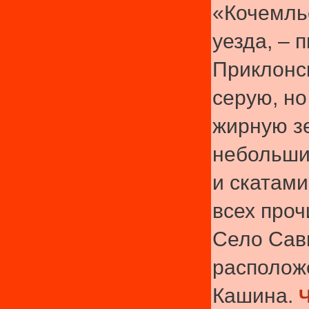
«Кочемльс
уезда, – 
Приклонск
серую, но
жирную з
небольши
и скатами
всех проч
Село Сав
расположе
Кашина.
Ч