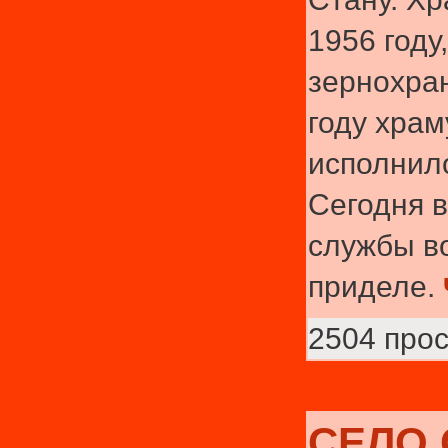
1956 году
зернохра
году храм
исполнило
Сегодня 
службы в
приделе.
2504 про
СЕЛО