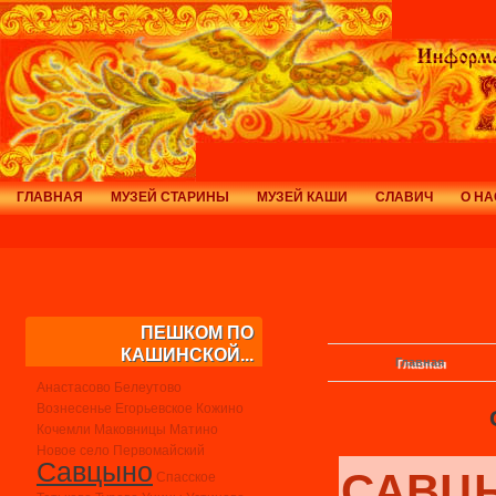
ГЛАВНАЯ
МУЗЕЙ СТАРИНЫ
МУЗЕЙ КАШИ
СЛАВИЧ
О НА
ПЕШКОМ ПО
КАШИНСКОЙ...
Главная
Анастасово
Белеутово
Вознесенье
Егорьевское
Кожино
Кочемли
Маковницы
Матино
Новое село
Первомайский
Савцыно
САВЦ
Спасское