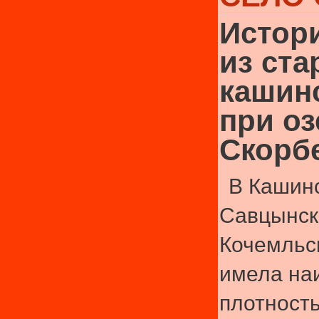
Истор
из ст
кашин
при оз
Скорб
В Кашин
Савцынск
Кочемльс
имела на
плотность