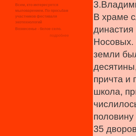
3.Владим
Всем, кто интересуется
мыловарением. По просьбам
В храме 
участников фестиваля
экотехнологий
династия
Вознесенье - белое село.
подробнее
Носовых.
земли бы
десятины
причта и 
школа, пр
числилось
половину 
35 дворо