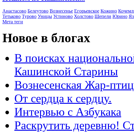
Анастасово
Белеутово
Вознесенье
Егорьевское
Кожино
Кочемл
Тетьково
Турово
Уницы
Устиново
Холстово
Шепели
Юрино
Яз
Мета теги
Новое в блогах
В поисках национальной
Кашинской Старины
Вознесенская Жар-птиц
От сердца к сердцу.
Интервью с Азбукака
Раскрутить деревню! С